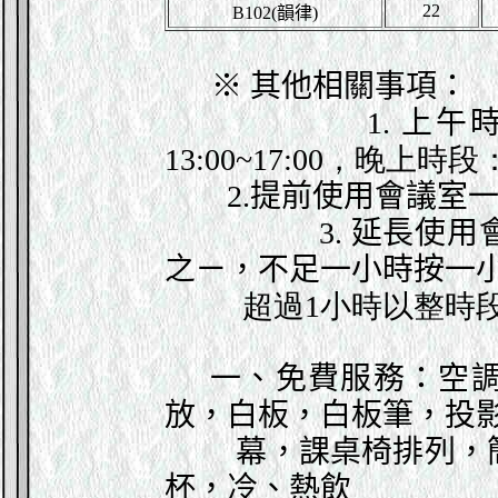
22
B102(韻律)
※
其他相關事項：
1.
上午
13:00~17:00，晚上時段
2
.
提前使用會議室
3.
延長使用
之
ㄧ
，不足一小時按一
超過1小時以整時段
一、免費服務：
空
放，白板，
白板筆
，投
幕，課桌椅排列，簡
杯，冷、熱飲