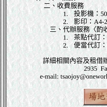
二、收費服務
1.
投影機：
5
2.
影印：
A4-
三、代辦服務〈酌
1.
茶點代訂
2.
便當代訂
詳細相關內容及租借辦法請電洽
2935 Fa
e
-mail: tsaojoy@oneworl