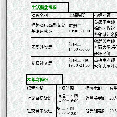
生活藝能課程
上課時間
指導老師
課程名稱
吳鎮宇老師
網路商店商品攝影
每週二
婚紗、攝影
19:00~21:00
基礎實務班
各領域知名
張麗美
老師
每週二
國際娛樂舞
社區大學
,
長
14:00~16:00
舞蹈老師
高梅南
老師
每週二、四
初級社交舞
19:30~21:30
松年大學社
松
年寒修班
指導老師
費
課程名稱
上課時間
每週三、四
社交舞初級班
張麗美老師
20
14:00~16:00
週二、四
社交舞中級班
范光維老師
20
10:05~12:05