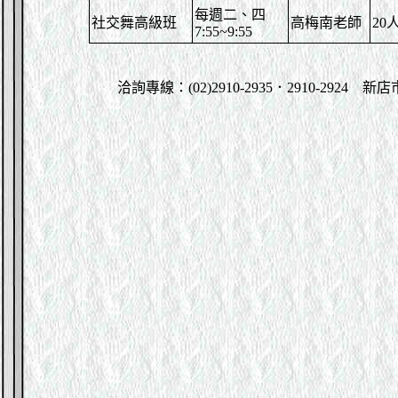
每週二、四
社交舞高級班
高梅南老師
20
7:55~9:55
洽詢專線：
(02)2910-2935
．
2910-2924
新店市